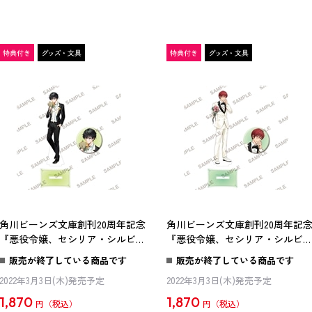
角川ビーンズ文庫創刊20周年記念
角川ビーンズ文庫創刊20周年記
『悪役令嬢、セシリア・シルビィ
『悪役令嬢、セシリア・シルビ
は死にたくないので男装すること
は死にたくないので男装するこ
販売が終了している商品です
販売が終了している商品です
にした。』描き下ろしアクリルフ
にした。』描き下ろしアクリル
2022年3月3日(木)発売予定
2022年3月3日(木)発売予定
ィギュア＆缶バッジセット ギ
ィギュア＆缶バッジセット オ
ルバート
スカー
1,870
1,870
円
円