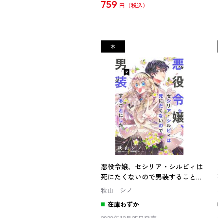
759
円
悪役令嬢、セシリア・シルビィは
死にたくないので男装することに
した。２
秋山 シノ
在庫わずか