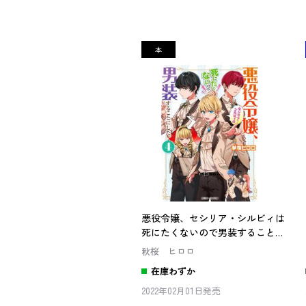
悪役令嬢、セシリア・シルビィは
死にたくないので男装することに
した。４
秋桜 ヒロロ
在庫わずか
2022年02月01日発売