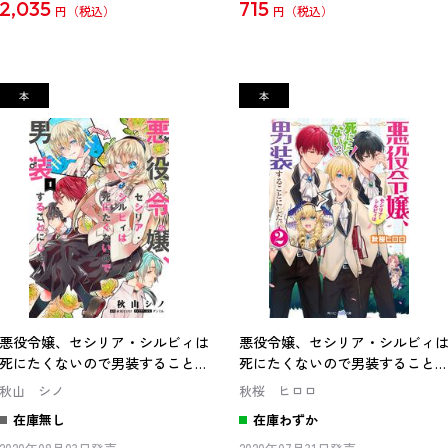
2,035
715
円
円
悪役令嬢、セシリア・シルビィは
悪役令嬢、セシリア・シルビィ
死にたくないので男装することに
死にたくないので男装すること
した。１
した。２
秋山 シノ
秋桜 ヒロロ
在庫無し
在庫わずか