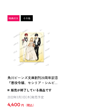
念
角川ビーンズ文庫創刊20周年記念
ィ
『悪役令嬢、セシリア・シルビィ
と
は死にたくないので男装すること
販売が終了している商品です
フ
にした。』 キャンバスアート
2022年3月3日(木)発売予定
4,400
円