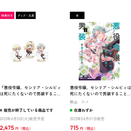
『悪役令嬢、セシリア・シルビィ
悪役令嬢、セシリア・シルビィ
は死にたくないので男装すること
死にたくないので男装すること
にした。』4巻 アクリルスタンド
した。４
秋山 シノ
付きセット
販売が終了している商品です
在庫わずか
2022年4月5日(火)発売予定
2022年04月01日発売
2,475
715
円
円