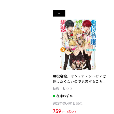
悪役令嬢、セシリア・シルビィは
死にたくないので男装することに
した。５
秋桜 ヒロロ
在庫わずか
2022年09月01日発売
759
円