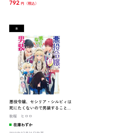
792
円
は
悪役令嬢、セシリア・シルビィは
に
死にたくないので男装することに
した。
秋桜 ヒロロ
在庫わずか