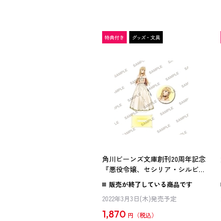
角川ビーンズ文庫創刊20周年記念
『悪役令嬢、セシリア・シルビィ
は死にたくないので男装すること
販売が終了している商品です
にした。』描き下ろしアクリルフ
2022年3月3日(木)発売予定
ィギュア＆缶バッジセット セ
シリア
1,870
円