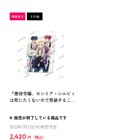
は
『悪役令嬢、セシリア・シルビィ
に
は死にたくないので男装すること
にした。』 アクリルパネル
販売が終了している商品です
2022年3月3日(木)発売予定
2,420
円