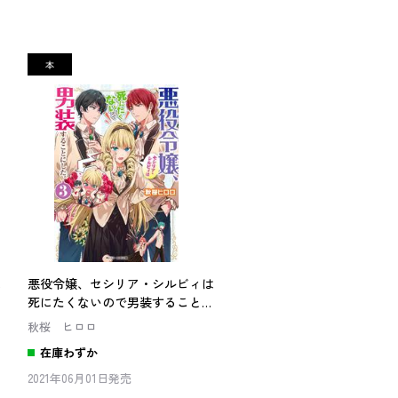
は
悪役令嬢、セシリア・シルビィは
に
死にたくないので男装することに
した。３
秋桜 ヒロロ
在庫わずか
2021年06月01日発売