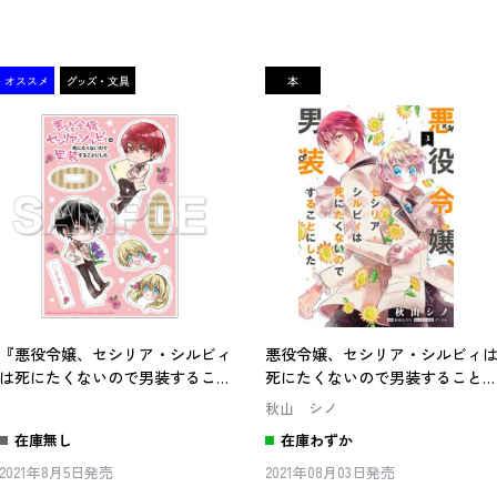
『悪役令嬢、セシリア・シルビィ
悪役令嬢、セシリア・シルビィ
は死にたくないので男装すること
死にたくないので男装すること
にした。』3巻 アクリルスタンド
した。３
秋山 シノ
付きセット
在庫無し
在庫わずか
2021年8月5日発売
2021年08月03日発売