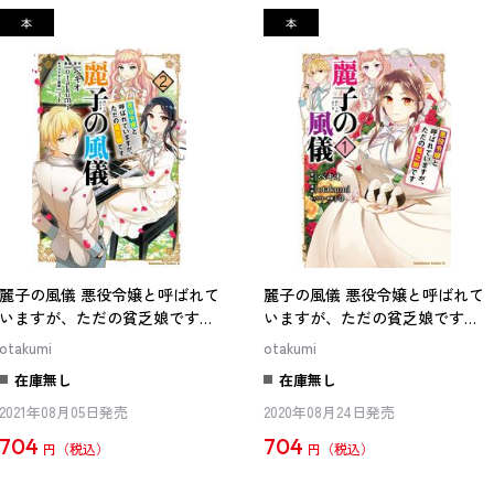
麗子の風儀 悪役令嬢と呼ばれて
麗子の風儀 悪役令嬢と呼ばれて
いますが、ただの貧乏娘です
いますが、ただの貧乏娘です
（２）
（１）
otakumi
otakumi
在庫無し
在庫無し
2021年08月05日発売
2020年08月24日発売
704
704
円
円