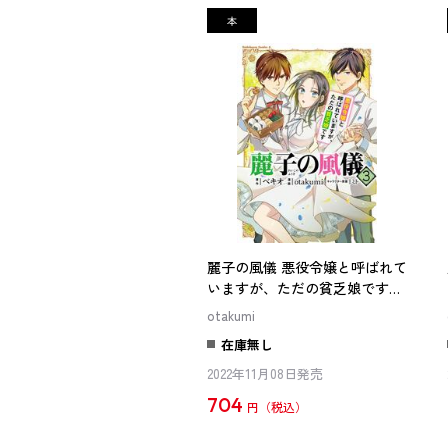
麗子の風儀 悪役令嬢と呼ばれて
いますが、ただの貧乏娘です
（３）
otakumi
在庫無し
2022年11月08日発売
704
円