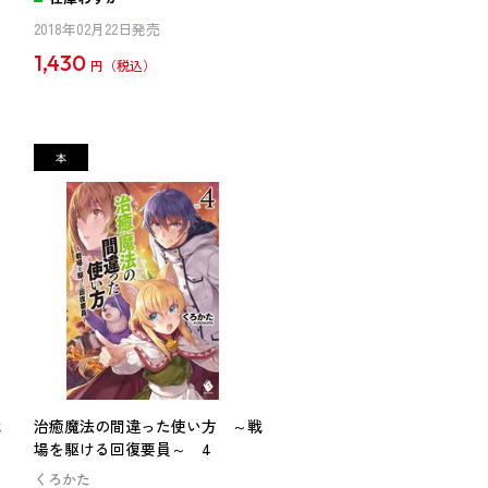
2018年02月22日発売
1,430
円
戦
治癒魔法の間違った使い方 ～戦
場を駆ける回復要員～ 4
くろかた