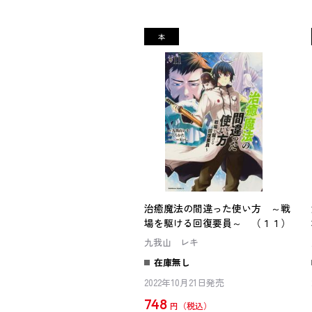
治癒魔法の間違った使い方 ～戦
場を駆ける回復要員～ （１１）
九我山 レキ
在庫無し
2022年10月21日発売
748
円