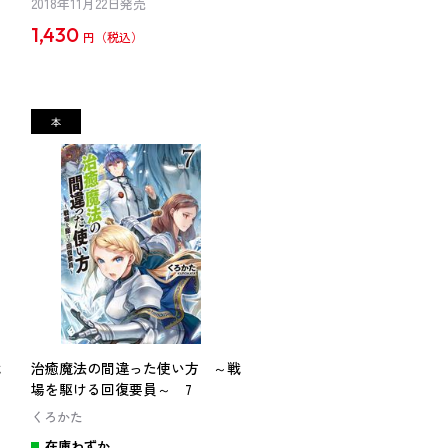
2018年11月22日発売
1,430
円
戦
治癒魔法の間違った使い方 ～戦
場を駆ける回復要員～ 7
くろかた
在庫わずか