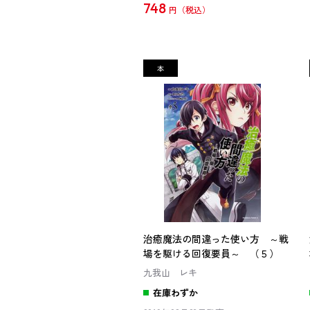
748
円
治癒魔法の間違った使い方 ～戦
場を駆ける回復要員～ （５）
九我山 レキ
在庫わずか