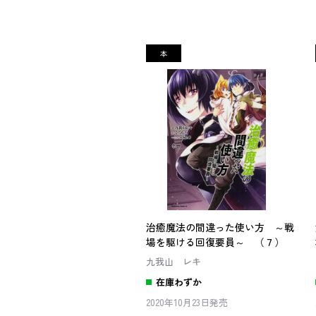
治癒魔法の間違った使い方 ～戦
場を駆ける回復要員～ （７）
九我山 レキ
在庫わずか
2020年10月23日発売