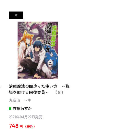
戦
治癒魔法の間違った使い方 ～戦
場を駆ける回復要員～ （８）
九我山 レキ
在庫わずか
2021年04月22日発売
748
円