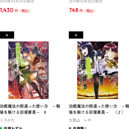
2019年04月24日発売
2019年02月28日発売
1,430
748
円
円
治癒魔法の間違った使い方 ～戦
治癒魔法の間違った使い方 ～
場を駆ける回復要員～ 8
場を駆ける回復要員～ （２）
くろかた
九我山 レキ
在庫わずか
在庫無し