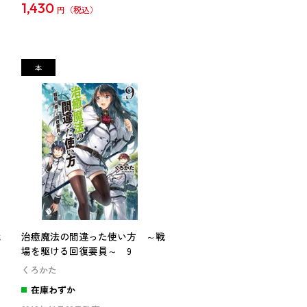
1,430
円
戦
治癒魔法の間違った使い方 ～戦
場を駆ける回復要員～ 9
くろかた
在庫わずか