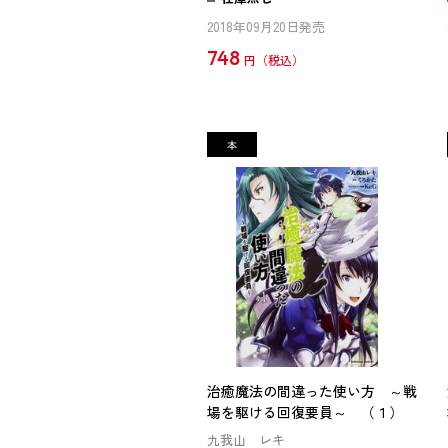
2018年09月20日発売
748
円
治癒魔法の間違った使い方 ～戦
場を駆ける回復要員～ （１）
九我山 レキ