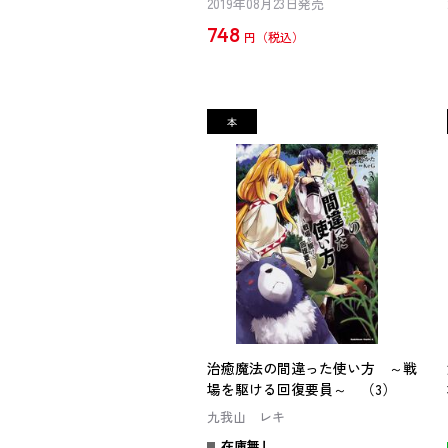
2019年08月23日発売
748
円
治癒魔法の間違った使い方 ～戦
場を駆ける回復要員～ （3）
九我山 レキ
在庫無し