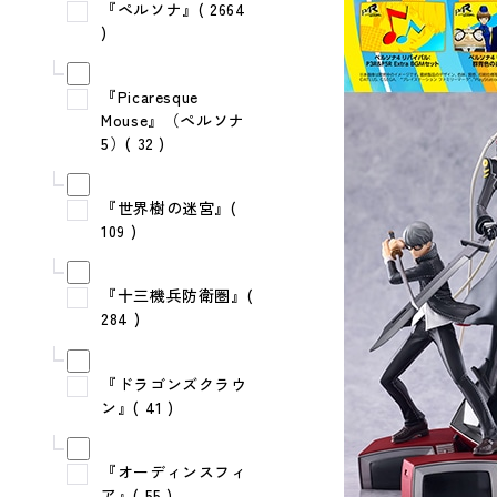
『ペルソナ』( 2664
)
『Picaresque
Mouse』（ペルソナ
5）( 32 )
『世界樹の迷宮』(
109 )
『十三機兵防衛圏』(
284 )
『ドラゴンズクラウ
ン』( 41 )
『オーディンスフィ
ア』( 55 )