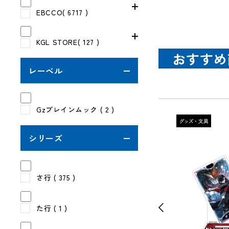
EBCCO( 6717 )
KGL STORE( 127 )
おすすめ
レーベル
Gzブレインムック
( 2 )
シリーズ
さ行
( 375 )
た行
( 1 )