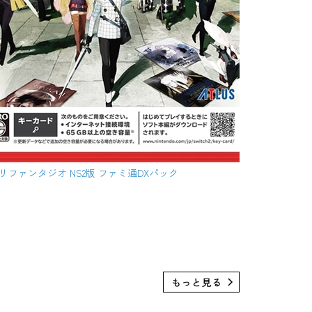
ファンタジオ NS2版 ファミ通DXパック
ペル