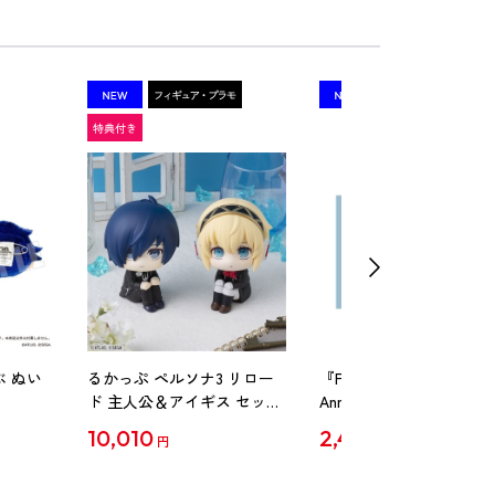
ぶ ぬい
るかっぷ ペルソナ3 リロー
『Persona3』20th
ド 主人公＆アイギス セット
Anniversary Remix クリ
【限定座布団付き】（アト
ラストカードセット
10,010
2,420
円
円
ラスDショップ限定特典付
き）