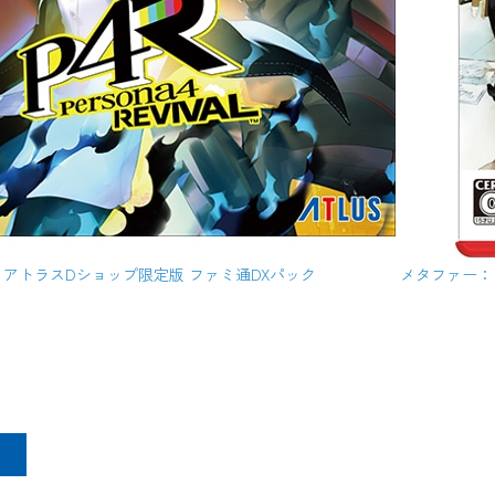
 アトラスDショップ限定版 ファミ通DXパック
メタファー：リ