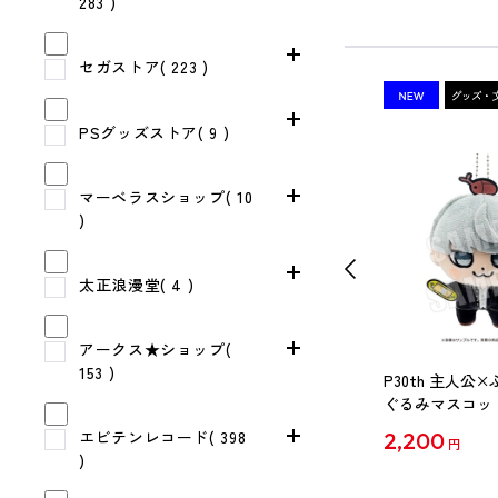
283 )
セガストア( 223 )
PSグッズストア( 9 )
マーベラスショップ( 10
)
太正浪漫堂( 4 )
アークス★ショップ(
153 )
年記念イラスト 缶バ
P5X 総攻撃ラストカットイ
P30th 主人公
）
ン 缶バッジ（BOX）
ぐるみマスコット 
エビテンレコード( 398
4,840
2,200
円
円
)