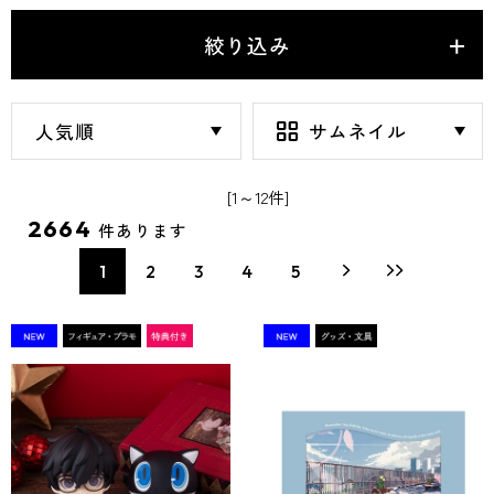
絞り込み
[1～12件]
2664
件あります
1
2
3
4
5