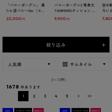
「バニーガーデン」 凜
バニーガーデン2 等身大
空の軌
1/4 逆バニーVer.（エビ
TANIMARUクッション 花
ろい
テン限定特典付き）
奈
イト t
22,000
9,900
7,80
円
円
特典
絞り込み
[1～12件]
1678
件あります
1
2
3
4
5