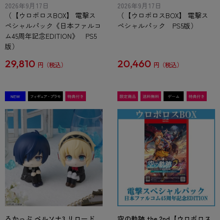
2026年9月17日
2026年9月17日
（【ウロボロスBOX】 電撃ス
（【ウロボロスBOX】 電撃ス
ペシャルパック《日本ファルコ
ペシャルパック PS5版）
ム45周年記念EDITION》 PS5
版）
29,810
20,460
円
円
るかっぷ ペルソナ3 リロード
空の軌跡 the 2nd【ウロボロス