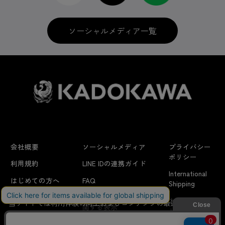
ゲーム
ソーシャルメディア一覧
CD・DVD・Blu-ray
書籍
会社概要
ソーシャルメディア
プライバシー
グッズ・アパレル
ポリシー
利用規約
LINE IDの連携ガイド
International
はじめての方へ
FAQ
Shipping
フィギュア・ぬいぐるみ
特定商取引法に
お問い合わせ/
当サイトでは利用体験の向上およびコンテンツの最適な提供、ト
関する表示
リクエスト
ラフィックの分析を目的としてCookieを使用しています。
サイトの閲覧を継続された場合、Cookieの利用に同意したことも