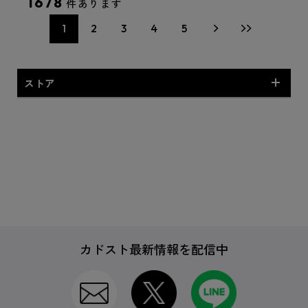
1678
件あります
1
2
3
4
5
ストア
ゲームの電撃オリジナル
日本ファルコム
カドスト最新情報を配信中
ブレイブソード×ブレイズソウル