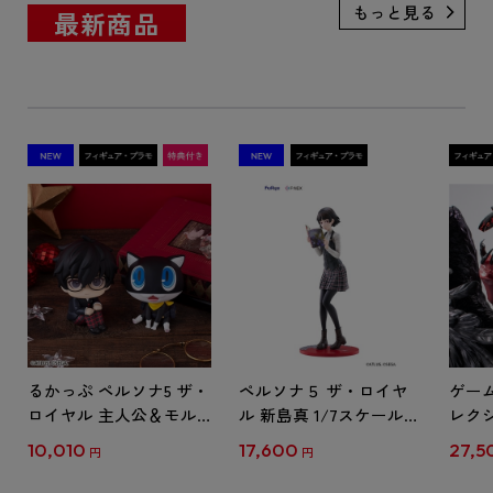
最新商品
るかっぷ ペルソナ5 ザ・
ペルソナ５ ザ・ロイヤ
ゲー
ロイヤル 主人公＆モル
ル 新島真 1/7スケールフ
レクシ
ガナ セット【限定座布
ィギュア
ナ5」
10,010
17,600
27,5
円
円
団付き】（アトラスDシ
Anniv
ョップ限定特典付き）
（限