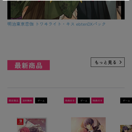
明治東亰恋伽 トワヰライト・キス ebtenDXパック
最新商品