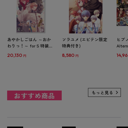
あやかしごはん ～おか
ソラユメ (エビテン限定
ヒプノ
わりっ！～ for S 特装版
特典付き)
Alter
ebtenDXパック
1st &
20,130
8,580
14,9
円
円
パッ
典付
おすすめ商品