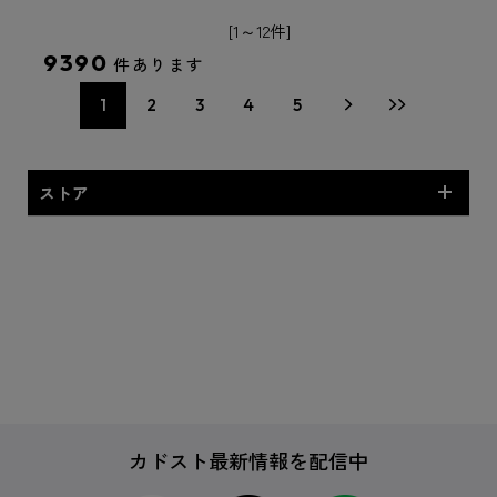
[1～12件]
9390
件あります
1
2
3
4
5
ストア
特典付商品
専売商品
カドスト最新情報を配信中
CD