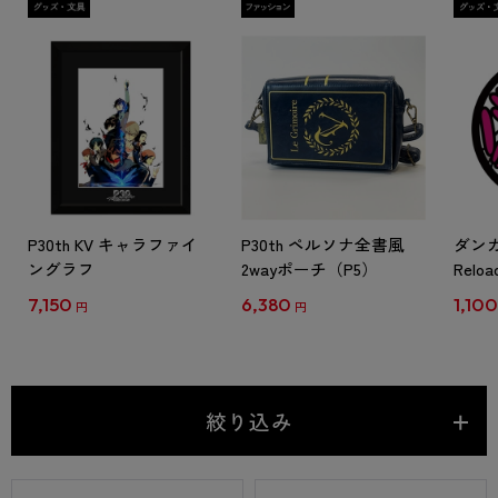
P30th KV キャラファイ
P30th ペルソナ全書風
ダン
ングラフ
2wayポーチ（P5）
Rel
来て
7,150
6,380
1,10
円
円
ルマグ
月下
絞り込み