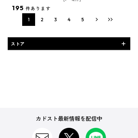
195
件あります
1
2
3
4
5
ストア
太正浪漫堂オリジナル
ゲーム
カドスト最新情報を配信中
CD・DVD・Blu-ray