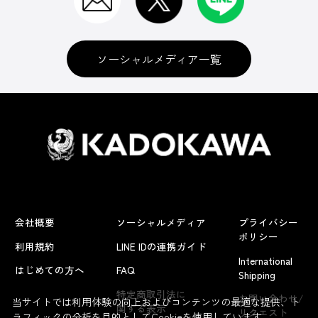
書籍
ソーシャルメディア一覧
グッズ
アパレル
会社概要
ソーシャルメディア
プライバシー
フィギュア
ポリシー
利用規約
LINE IDの連携ガイド
International
はじめての方へ
FAQ
Shipping
『新サクラ大戦』
特定商取引法に
お問い合わせ/
当サイトでは利用体験の向上およびコンテンツの最適な提供、ト
関する表示
リクエスト
ラフィックの分析を目的としてCookieを使用しています。