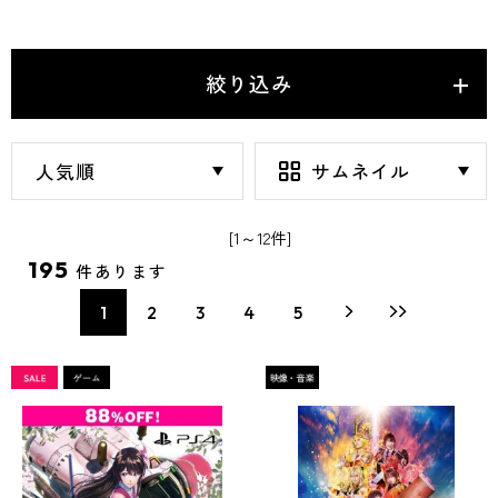
絞り込み
[1～12件]
195
件あります
1
2
3
4
5