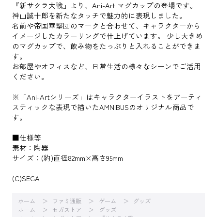
『新サクラ大戦』より、Ani-Art マグカップの登場です。
神山誠十郎を新たなタッチで魅力的に表現しました。
名前や帝国華撃団のマークと合わせて、キャラクターから
イメージしたカラーリングで仕上げています。 少し大きめ
のマグカップで、飲み物をたっぷりと入れることができま
す。
お部屋やオフィスなど、日常生活の様々なシーンでご活用
ください。
※「Ani-Artシリーズ」はキャラクターイラストをアーティ
スティックな表現で描いたAMNIBUSのオリジナル商品で
す。
■仕様等
素材：陶器
サイズ：(約)直径82mm×高さ95mm
(C)SEGA
ホーム
ファミ通販
ゲーム
グッズ
ホーム
セガストア
グッズ