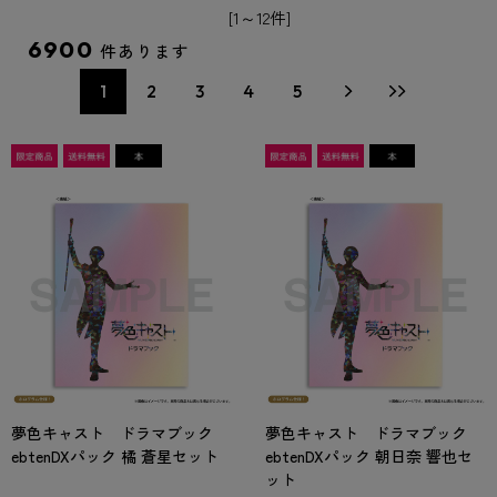
[1～12件]
6900
件あります
1
2
3
4
5
夢色キャスト ドラマブック
夢色キャスト ドラマブック
ebtenDXパック 橘 蒼星セット
ebtenDXパック 朝日奈 響也セ
ット