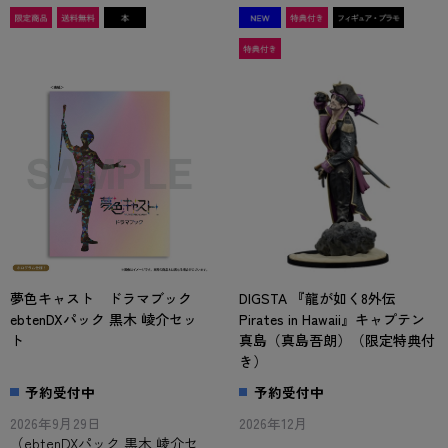
夢色キャスト ドラマブック
DIGSTA 『龍が如く8外伝
ebtenDXパック 黒木 崚介セッ
Pirates in Hawaii』キャプテン
ト
真島（真島吾朗）（限定特典付
き）
予約受付中
予約受付中
2026年9月29日
2026年12月
（ebtenDXパック 黒木 崚介セ