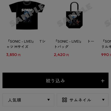
『SONIC - LIVE!』 Tシ
『SONIC - LIVE!』 トー
『SON
ャツ Mサイズ
トバッグ
リル
3,850
2,420
990
円
円
絞り込み