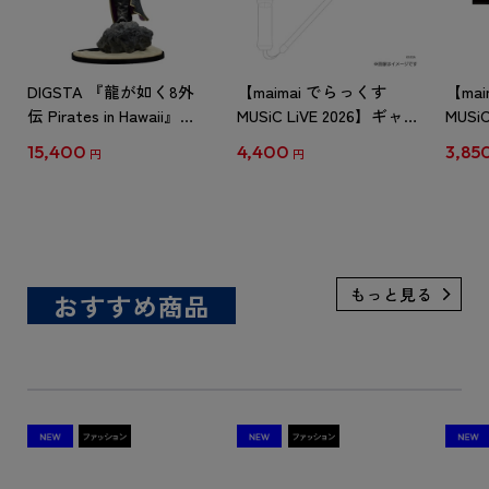
DIGSTA 『龍が如く8外
【maimai でらっくす
【ma
伝 Pirates in Hawaii』キ
MUSiC LiVE 2026】ギャ
MUSi
ャプテン真島（真島吾
ラクシーペンライト
ツ L
15,400
4,400
3,85
円
円
朗）（限定特典付き）
おすすめ商品