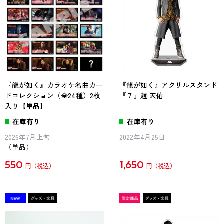
『龍が如く』カラオケ名曲カー
『龍が如く』アクリルスタンド
ドコレクション（全24種）2枚
『７』趙 天佑
入り【単品】
在庫有り
在庫有り
2026年7月上旬
2022年4月25日
（単品）
550
1,650
円
円