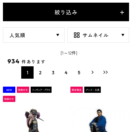
絞り込み
[1～12件]
934
件あります
1
2
3
4
5