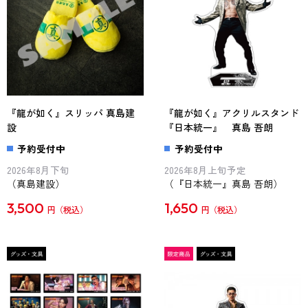
『龍が如く』スリッパ 真島建
『龍が如く』アクリルスタンド
設
『日本統一』 真島 吾朗
予約受付中
予約受付中
2026年8月下旬
2026年8月上旬予定
（真島建設）
（『日本統一』真島 吾朗）
3,500
1,650
円
円