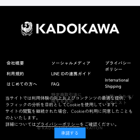
会社概要
ソーシャルメディア
プライバシー
ポリシー
利用規約
LINE IDの連携ガイド
International
はじめての方へ
FAQ
Shipping
特定商取引法に
お問い合わせ/
当サイトでは利用体験の向上およびコンテンツの最適な提供、ト
関する表示
リクエスト
ラフィックの分析を目的としてCookieを使用しています。
サイトの閲覧を継続された場合、Cookieの利用に同意したことも
のといたします。
詳細については
プライバシーポリシー
をご確認ください。
© KADOKAWA CORPORATION
承諾する