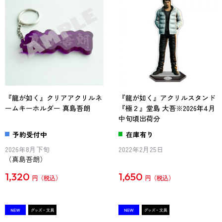
『龍が如く』クリアアクリルネ
『龍が如く』アクリルスタンド
ームキーホルダー 真島吾朗
『極２』堂島 大吾※2026年4月
中旬頃出荷分
予約受付中
在庫有り
2026年8月下旬
2022年2月25日
（真島吾朗）
1,320
1,650
円
円