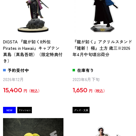
DIGSTA 『龍が如く8外伝
『龍が如く』アクリルスタンド
Pirates in Hawaii』キャプテン
『維新！ 極』土方 歳三※2026
真島（真島吾朗）（限定特典付
年4月中旬頃出荷分
き）
予約受付中
在庫有り
2026年12月
2023年6月下旬
15,400
1,650
円
円