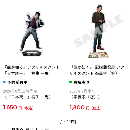
『龍が如く』アクリルスタンド
『龍が如く』 冠婚葬祭展 アク
『日本統一』 桐生 一馬
リルスタンド 峯義孝（冠）
予約受付中
在庫有り
2026年8月上旬予定
2026年7月中旬
（『日本統一』桐生 一馬）
（峯義孝（冠））
1,650
1,800
円
円
[1～12件]
934