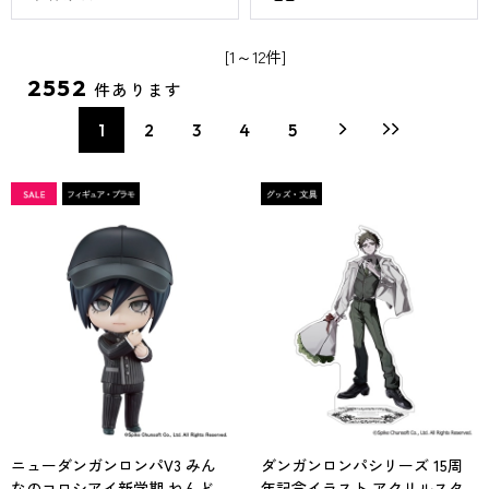
[1～12件]
2552
件あります
1
2
3
4
5
ニューダンガンロンパV3 みん
ダンガンロンパシリーズ 15周
なのコロシアイ新学期 ねんど
年記念イラスト アクリルスタ