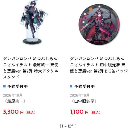
ダンガンロンパ めつぶしあん
ダンガンロンパ めつぶしあん
こさんイラスト 最原終一 天使
こさんイラスト 田中眼蛇夢 天
と悪魔ver. 第2弾 特大アクリル
使と悪魔ver. 第2弾 BIG缶バッジ
スタンド
予約受付中
予約受付中
2026年10月
2026年10月
（最原終一）
（田中眼蛇夢）
3,300
1,100
円
円
[1～12件]