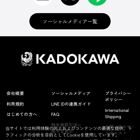
書籍
ソーシャルメディア一覧
グッズ
アパレル
会社概要
ソーシャルメディア
プライバシー
フィギュア・ぬいぐるみ
ポリシー
利用規約
LINE IDの連携ガイド
International
はじめての方へ
FAQ
Shipping
『超探偵事件簿 レインコード』
特定商取引法に
お問い合わせ/
当サイトでは利用体験の向上およびコンテンツの最適な提供、ト
関する表示
リクエスト
ラフィックの分析を目的としてCookieを使用しています。