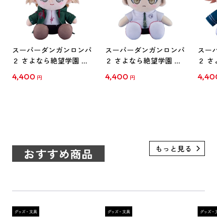
スーパーダンガンロンパ
スーパーダンガンロンパ
スー
２ さよなら絶望学園 ち
２ さよなら絶望学園 ち
２ さ
ょこぷに ぬいぐるみ 狛
ょこぷに ぬいぐるみ 日
ょこぷ
4,400
4,400
4,40
円
円
枝 凪斗
向 創
海 千
おすすめ商品