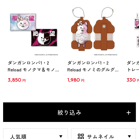
ダンガンロンパ1・2
ダンガンロンパ1・2
ダン
Reload モノクマ＆モノ
Reload モノミのグルグ
トレ
ミの「絶望 or 希望」ク
ル巻きコードホルダー
ジ風
3,850
1,980
330
円
円
ッション
絞り込み