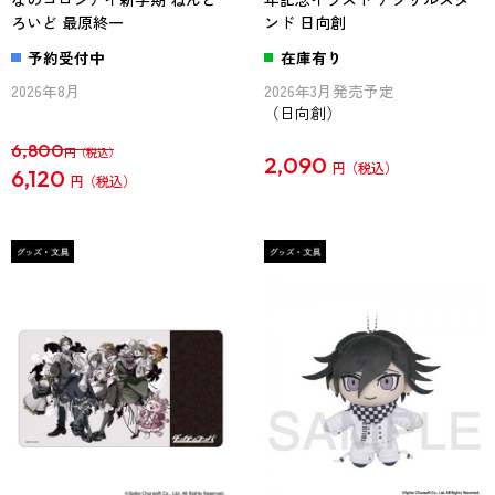
ろいど 最原終一
ンド 日向創
予約受付中
在庫有り
2026年8月
2026年3月発売予定
（日向創）
6,800
円
2,090
円
6,120
円