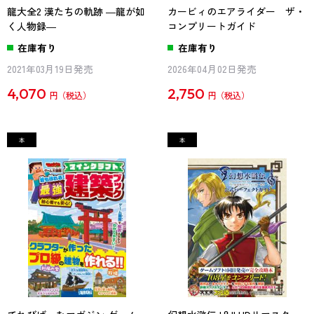
龍大全2 漢たちの軌跡 ―龍が如
カービィのエアライダー ザ・
く人物録―
コンプリートガイド
在庫有り
在庫有り
2021年03月19日発売
2026年04月02日発売
4,070
2,750
円
円