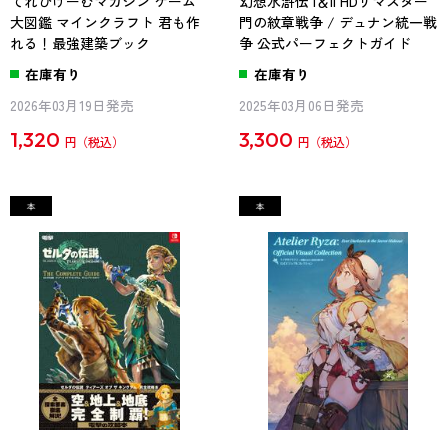
てれびげーむマガジン ゲーム
幻想水滸伝 I＆II HDリマスター
大図鑑 マインクラフト 君も作
門の紋章戦争 / デュナン統一戦
れる！最強建築ブック
争 公式パーフェクトガイド
在庫有り
在庫有り
2026年03月19日発売
2025年03月06日発売
1,320
3,300
円
円