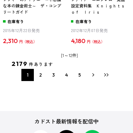
な本の錬金術士～ ザ・コンプ
設定資料集 Ｋｎｉｇｈｔｓ
リートガイド
ｏｆ Ｉｒｉｓ
在庫有り
在庫有り
2015年12月22日発売
2012年12月07日発売
2,310
4,180
円
円
[1～12件]
2179
件あります
1
2
3
4
5
カドスト最新情報を配信中