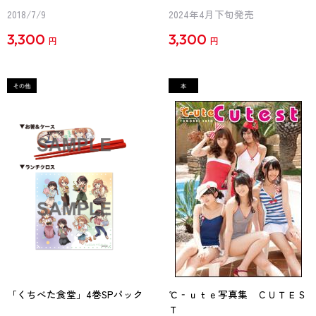
2018/7/9
2024年4月下旬発売
3,300
3,300
円
円
「くちべた食堂」4巻SPパック
℃‐ｕｔｅ写真集 ＣＵＴＥＳ
Ｔ