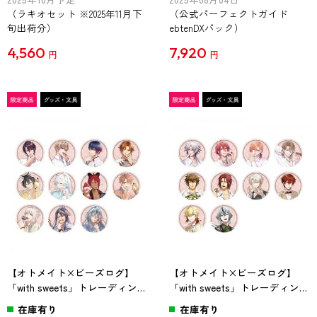
（ラキオセット ※2025年11月下
（公式パーフェクトガイド
旬出荷分）
ebtenDXパック）
4,560
7,920
円
円
【オトメイト×ビーズログ】
【オトメイト×ビーズログ】
「with sweets」トレーディング
「with sweets」トレーディング
缶バッジ Vol.3
缶バッジ Vol.4
在庫有り
在庫有り