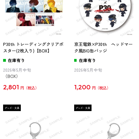
P30th トレーディングクリアポ
京王電鉄×P30th ヘッドマー
スター(2枚入り)【BOX】
ク風BIG缶バッジ
在庫有り
在庫有り
2026年5月中旬
2026年5月中旬
（BOX）
2,801
1,200
円
円