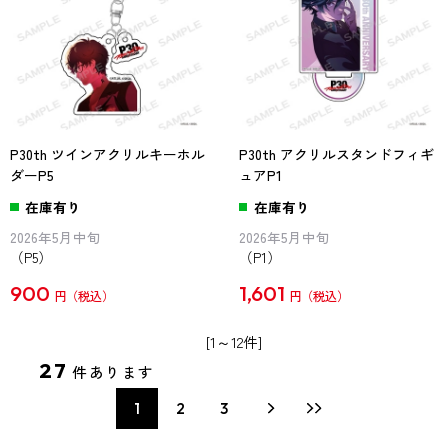
P30th ツインアクリルキーホル
P30th アクリルスタンドフィギ
ダーP5
ュアP1
在庫有り
在庫有り
2026年5月中旬
2026年5月中旬
（P5）
（P1）
900
1,601
円
円
[1～12件]
27
件あります
1
2
3