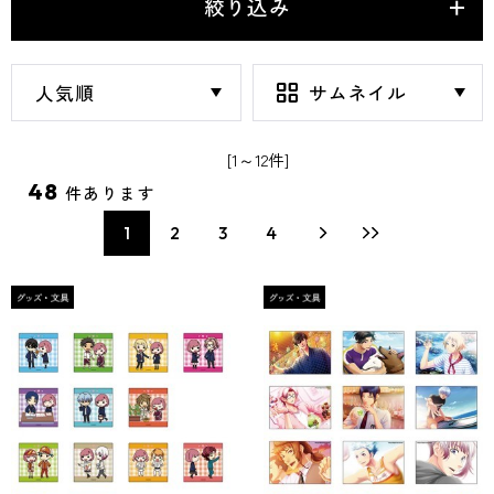
絞り込み
[1～12件]
48
件あります
1
2
3
4