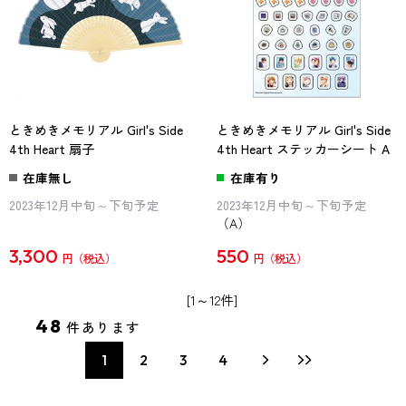
ときめきメモリアル Girl's Side
ときめきメモリアル Girl's Side
4th Heart 扇子
4th Heart ステッカーシート A
在庫無し
在庫有り
2023年12月中旬～下旬予定
2023年12月中旬～下旬予定
（A）
3,300
550
円
円
[1～12件]
48
件あります
1
2
3
4