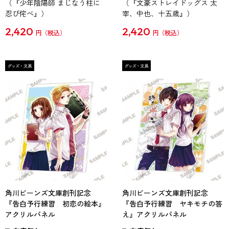
（『少年陰陽師 まじなう柱に
（『文豪ストレイドッグス 太
忍び侘べ』）
宰、中也、十五歳』）
2,420
2,420
円
円
角川ビーンズ文庫創刊記念
角川ビーンズ文庫創刊記念
『告白予行練習 初恋の絵本』
『告白予行練習 ヤキモチの答
アクリルパネル
え』アクリルパネル