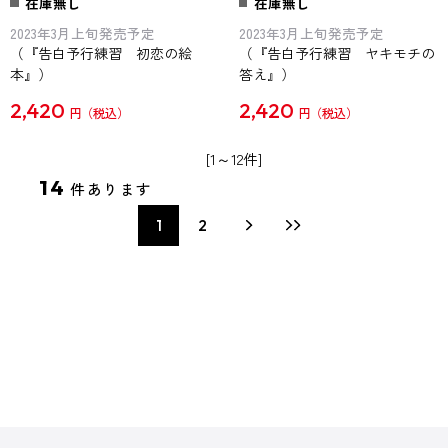
在庫無し
在庫無し
2023年3月上旬発売予定
2023年3月上旬発売予定
（『告白予行練習 初恋の絵
（『告白予行練習 ヤキモチの
本』）
答え』）
2,420
2,420
円
円
[1～12件]
14
件あります
1
2