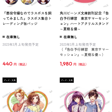
『悪役令嬢なのでラスボスを飼
角川ビーンズ文庫創刊記念『告
ってみました』ラスボス集合ト
白予行練習 東京サマーセッシ
レーディング缶バッジ
ョン』ハートアクリルスタンド
～夏樹＆優～
在庫無し
在庫無し
2023年3月上旬発売予定
2023年3月上旬発売予定
（『告白予行練習 東京サマー
セッション』～夏樹＆優～）
440
1,980
円
円