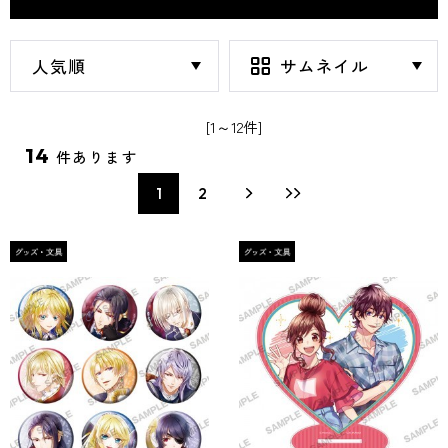
[1～12件]
14
件あります
1
2