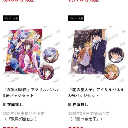
円
円
『双界幻幽伝』アクリルパネル
『闇の皇太子』アクリルパネル
&缶バッジセット
&缶バッジセット
在庫無し
在庫無し
2023年2月中旬発売予定
2023年2月中旬発売予定
（『双界幻幽伝』）
（『闇の皇太子』）