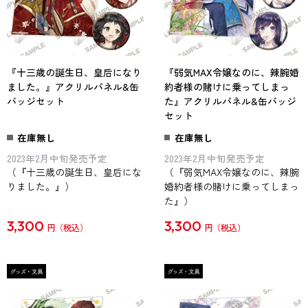
『十三歳の誕生日、皇后になり
『弱気MAX令嬢なのに、辣腕婚
ました。』アクリルパネル&缶
約者様の賭けに乗ってしまっ
バッジセット
た』アクリルパネル&缶バッジ
セット
在庫無し
在庫無し
2023年2月中旬発売予定
2023年2月中旬発売予定
（『十三歳の誕生日、皇后にな
（『弱気MAX令嬢なのに、辣腕
りました。』）
婚約者様の賭けに乗ってしまっ
た』）
3,300
3,300
円
円