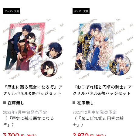
『歴史に残る悪女になるぞ』ア
『おこぼれ姫と円卓の騎士』ア
クリルパネル&缶バッジセット
クリルパネル&缶バッジセット
在庫無し
在庫無し
2023年2月中旬発売予定
2023年2月中旬発売予定
（『歴史に残る悪女になる
（『おこぼれ姫と円卓の騎
ぞ』）
士』）
3,300
2,970