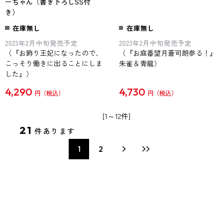
ーちゃん（書き下ろしSS付
き）
在庫無し
在庫無し
2023年2月中旬発売予定
2023年2月中旬発売予定
（『お飾り王妃になったので、
（『お庭番望月蒼司朗参る！』
こっそり働きに出ることにしま
朱雀＆青龍）
した』）
4,290
4,730
円
円
[1～12件]
21
件あります
1
2