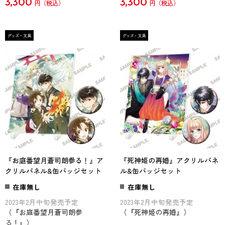
3,300
3,300
円
円
『お庭番望月蒼司朗参る！』ア
『死神姫の再婚』アクリルパネ
クリルパネル&缶バッジセット
ル&缶バッジセット
在庫無し
在庫無し
2023年2月中旬発売予定
2023年2月中旬発売予定
（『お庭番望月蒼司朗参
（『死神姫の再婚』）
る！』）