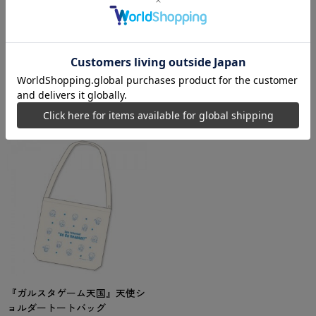
姿アクリルスタンド
シャツ
在庫無し
在庫無し
2020/4/27
2020/4/27
3,850
4,400
円
円
『ガルスタゲーム天国』天使シ
ョルダートートバッグ