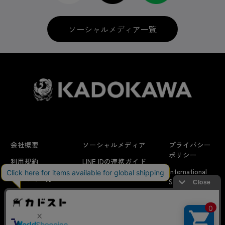
ソーシャルメディア一覧
会社概要
ソーシャルメディア
プライバシー
ポリシー
利用規約
LINE IDの連携ガイド
International
はじめての方へ
FAQ
Shipping
特定商取引法に
お問い合わせ/
当サイトでは利用体験の向上およびコンテンツの最適な提供、ト
関する表示
リクエスト
ラフィックの分析を目的としてCookieを使用しています。
サイトの閲覧を継続された場合、Cookieの利用に同意したことも