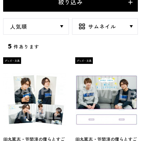
絞り込み
5
件あります
田丸篤志・笠間淳の僕らとすご
田丸篤志・笠間淳の僕らとすご