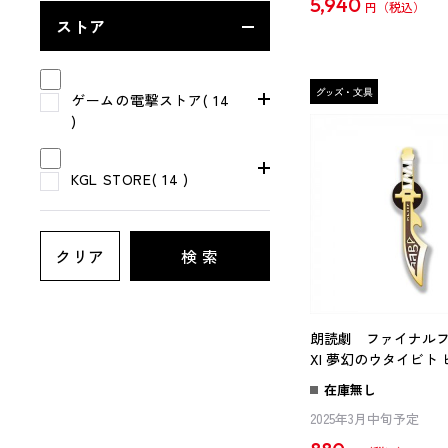
5,940
円
ストア
ゲームの電撃ストア( 14
)
KGL STORE( 14 )
クリア
検 索
朗読劇 ファイナル
XI 夢幻のウタイビト
マンダウ
在庫無し
2025年3月中旬予定