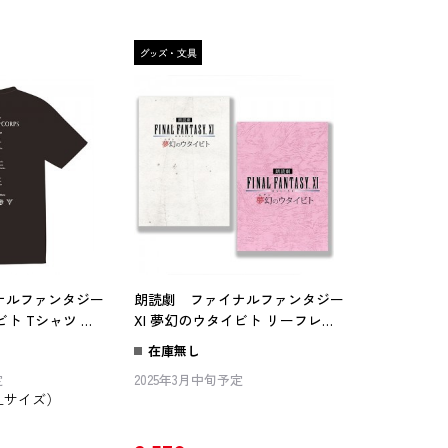
ナルファンタジー
朗読劇 ファイナルファンタジー
ビト Tシャツ ハ
XI 夢幻のウタイビト リーフレッ
イズ
ト・複製台本セット
在庫無し
定
2025年3月中旬予定
Lサイズ）