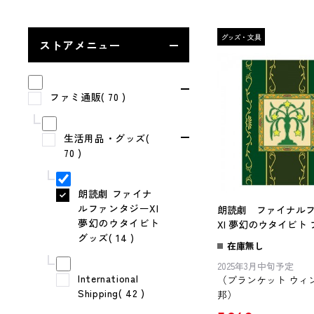
ストアメニュー
ファミ通販( 70 )
生活用品・グッズ(
70 )
朗読劇 ファイナ
ルファンタジーXI
朗読劇 ファイナル
夢幻のウタイビト
XI 夢幻のウタイビト
グッズ( 14 )
ト ウィンダス連邦
在庫無し
2025年3月中旬予定
International
（ブランケット ウィ
Shipping( 42 )
邦）