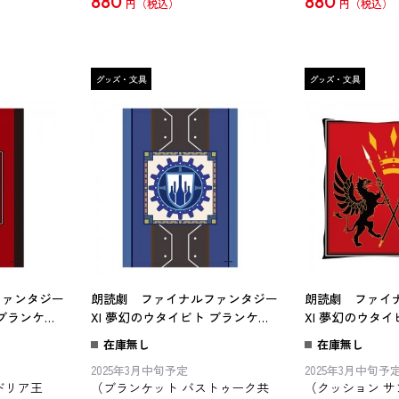
880
880
円
円
ファンタジー
朗読劇 ファイナルファンタジー
朗読劇 ファイ
 ブランケッ
XI 夢幻のウタイビト ブランケッ
XI 夢幻のウタ
ト バストゥーク共和国
サンドリア王国※2
在庫無し
在庫無し
出荷分
2025年3月中旬予定
2025年3月中旬予
ドリア王
（ブランケット バストゥーク共
（クッション 