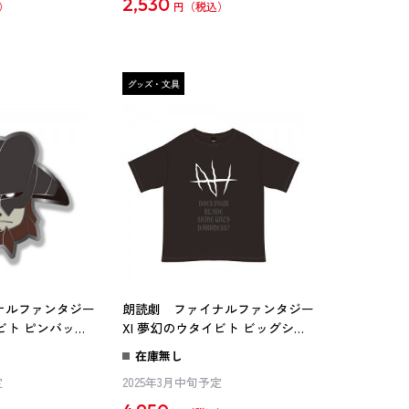
2,530
円
ナルファンタジー
朗読劇 ファイナルファンタジー
イビト ピンバッジ
XI 夢幻のウタイビト ビッグシル
エットTシャツ“おまえの刃は黒
在庫無し
く輝いているか？” ※2025年11月
定
2025年3月中旬予定
中旬出荷分