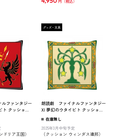
4,950
円
ナルファンタジー
朗読劇 ファイナルファンタジー
イビト クッション
XI 夢幻のウタイビト クッション
025年11月中旬
ウィンダス連邦
在庫無し
定
2025年3月中旬予定
サンドリア王国）
（クッション ウィンダス連邦）