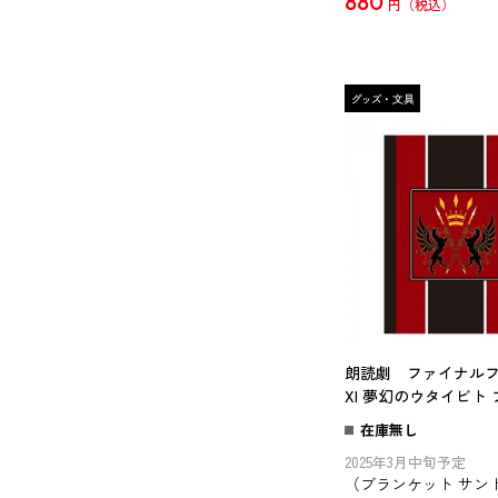
880
円
朗読劇 ファイナル
XI 夢幻のウタイビト
ト サンドリア王国
在庫無し
2025年3月中旬予定
（ブランケット サン