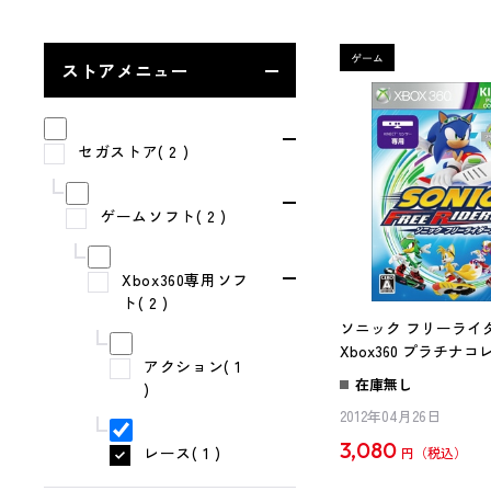
ストアメニュー
セガストア( 2 )
ゲームソフト( 2 )
Xbox360専用ソフ
ト( 2 )
ソニック フリーライ
Xbox360 プラチナ
アクション( 1
【Kinect専用タイト
在庫無し
)
2012年04月26日
3,080
レース( 1 )
円