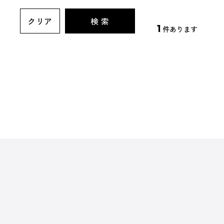
クリア
検 索
1
件あります