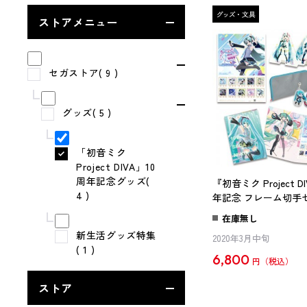
ストアメニュー
セガストア( 9 )
グッズ( 5 )
「初音ミク
Project DIVA」10
周年記念グッズ(
『初音ミク Project DI
4 )
年記念 フレーム切手
モリアルエディショ
在庫無し
新生活グッズ特集
2020年3月中旬
( 1 )
6,800
円
ストア