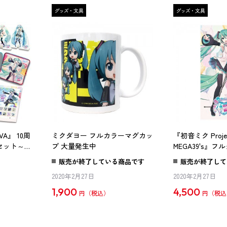
VA』 10周
ミクダヨー フルカラーマグカッ
『初音ミク Projec
セット～メ
プ 大量発生中
MEGA39's』
ン～
販売が終了している商品です
販売が終了して
2020年2月27日
2020年2月27日
1,900
4,500
円
円