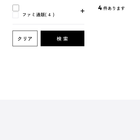
4
件あります
ファミ通販( 4 )
クリア
検 索