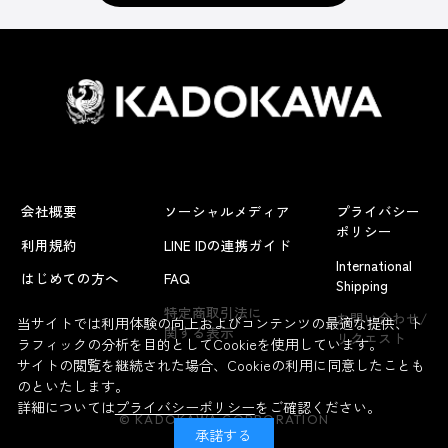
会社概要
ソーシャルメディア
プライバシー
ポリシー
利用規約
LINE IDの連携ガイド
International
はじめての方へ
FAQ
Shipping
特定商取引法に
お問い合わせ/
当サイトでは利用体験の向上およびコンテンツの最適な提供、ト
関する表示
リクエスト
ラフィックの分析を目的としてCookieを使用しています。
サイトの閲覧を継続された場合、Cookieの利用に同意したことも
のといたします。
詳細については
プライバシーポリシー
をご確認ください。
© KADOKAWA CORPORATION
承諾する