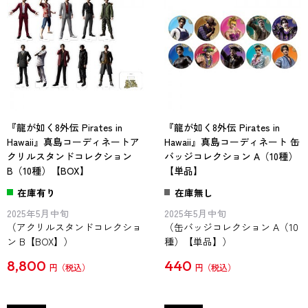
『龍が如く8外伝 Pirates in
『龍が如く8外伝 Pirates in
Hawaii』真島コーディネートア
Hawaii』真島コーディネート 缶
クリルスタンドコレクション
バッジコレクション A（10種）
B（10種）【BOX】
【単品】
在庫有り
在庫無し
2025年5月中旬
2025年5月中旬
（アクリルスタンドコレクショ
（缶バッジコレクション A（10
ン B【BOX】）
種）【単品】）
8,800
440
円
円