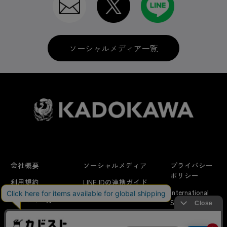
ソーシャルメディア一覧
会社概要
ソーシャルメディア
プライバシー
ポリシー
利用規約
LINE IDの連携ガイド
International
はじめての方へ
FAQ
Shipping
よくあるお問い合わせ
特定商取引法に
お問い合わせ/
当サイトでは利用体験の向上およびコンテンツの最適な提供、ト
関する表示