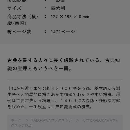
サイズ
四六判
商品寸法（横/
127 × 188 × 0 mm
縦/束幅）
総ページ数
1472ページ
古典を愛する人々に長く信頼されている、古典知
識の宝庫ともいうべき一冊。
上代から近世までの約４５０００語を収録。基本語から派
生語へと発展的に解きあかす精確でわかりやすい解説。用
例は主要古典から精選し、１４００点の図版・多彩な付録
を収めた、一生役立つ古典知識満載の辞典。
ホーム
KADOKAWAブックストア
その他KADOKAWAブッ
クストア商品