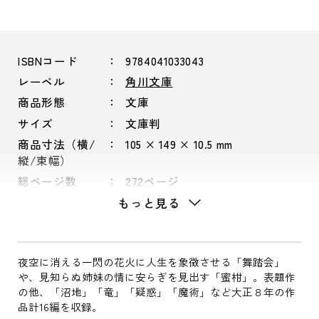
ISBNコード
9784041033043
レーベル
角川文庫
商品形態
文庫
サイズ
文庫判
商品寸法（横/
105 × 149 × 10.5 mm
縦/束幅）
総ページ数
272ページ
もっと見る
夜空に消える一閃の花火に人生を象徴させる「舞踏会」
や、見知らぬ姉妹の情に安らぎを見出す「蜜柑」。表題作
の他、「沼地」「竜」「疑惑」「魔術」など大正８年の作
品計16編を収録。