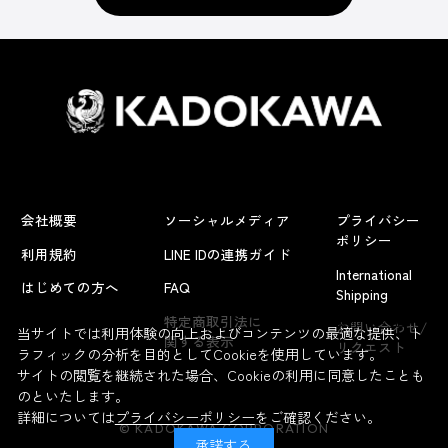
会社概要
ソーシャルメディア
プライバシー
ポリシー
利用規約
LINE IDの連携ガイド
International
はじめての方へ
FAQ
Shipping
よくあるお問い合わせ
特定商取引法に
お問い合わせ/
当サイトでは利用体験の向上およびコンテンツの最適な提供、ト
関する表示
リクエスト
ラフィックの分析を目的としてCookieを使用しています。
サイトの閲覧を継続された場合、Cookieの利用に同意したことも
のといたします。
詳細については
プライバシーポリシー
をご確認ください。
© KADOKAWA CORPORATION
承諾する