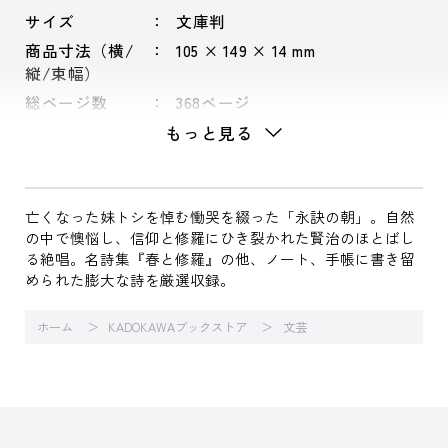
サイズ
文庫判
商品寸法（横/
105 × 149 × 14 mm
縦/束幅）
総ページ数
368ページ
もっと見る
亡くなった妹トシを悼む慟哭を綴った「永訣の朝」。自然
の中で懊悩し、信仰と修羅にひき裂かれた賢治のほとばし
る絶唱。名詩集『春と修羅』の他、ノート、手帳に書き留
められた膨大な詩を厳選収録。
ホーム
KADOKAWAブックストア
文芸