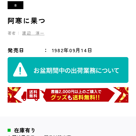
阿寒に果つ
著者：
渡辺 淳一
発売日
1982年09月14日
在庫有り