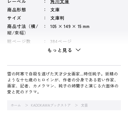
レーベル
角川文庫
商品形態
文庫
サイズ
文庫判
商品寸法（横/
105 × 149 × 15 mm
縦/束幅）
総ページ数
384ページ
もっと見る
雪の阿寒で自殺を遂げた天才少女画家…時任純子。妖精の
ような十七歳のヒロインが、作者の分身である若い作家、
画家、記者、カメラマン、純子の姉蘭子と演じる六面体の
愛と死のドラマ。
ホーム
KADOKAWAブックストア
文芸