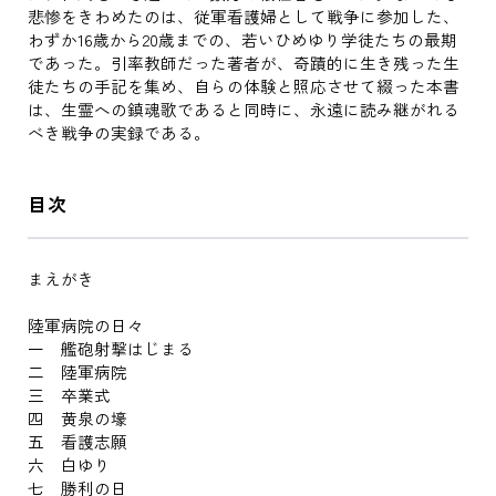
悲惨をきわめたのは、従軍看護婦として戦争に参加した、
わずか16歳から20歳までの、若いひめゆり学徒たちの最期
であった。引率教師だった著者が、奇蹟的に生き残った生
徒たちの手記を集め、自らの体験と照応させて綴った本書
は、生霊への鎮魂歌であると同時に、永遠に読み継がれる
べき戦争の実録である。
目次
まえがき
陸軍病院の日々
一 艦砲射撃はじまる
二 陸軍病院
三 卒業式
四 黄泉の壕
五 看護志願
六 白ゆり
七 勝利の日