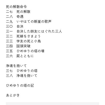
死の解散命令
二七 死の解散
二八 奇遇
二九 いやはての断崖の歌声
三〇 自決
三一 自決した師友にはぐれた三人
三二 死線をさまよう
三三 学友の死と小鳥
三四 国頭突破
三五 ひめゆりの塔の壕
三六 屍とともに
浄魂を抱いて
三七 ひめゆりの塔
三八 浄魂を抱いて
ひめゆりの塔の記
あとがき