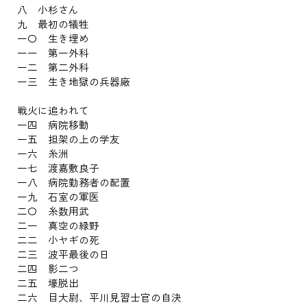
八 小杉さん
九 最初の犠牲
一〇 生き埋め
一一 第一外科
一二 第二外科
一三 生き地獄の兵器廠
戦火に追われて
一四 病院移動
一五 担架の上の学友
一六 糸洲
一七 渡嘉敷良子
一八 病院勤務者の配置
一九 石室の軍医
二〇 糸数用武
二一 真空の緑野
二二 小ヤギの死
二三 波平最後の日
二四 影二つ
二五 壕脱出
二六 目大尉、平川見習士官の自決