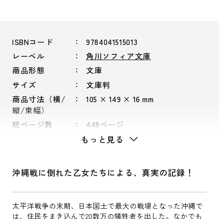
ISBNコード
9784041515013
レーベル
角川ソフィア文庫
商品形態
文庫
サイズ
文庫判
商品寸法（横/
105 × 149 × 16 mm
縦/束幅）
総ページ数
448ページ
もっと見る
沖縄戦に倒れた乙女たちによる、真実の記録！
太平洋戦争の末期、日本国土で最大の戦場となった沖縄で
は、住民をまき込んで20数万の犠牲者を出した。なかでも