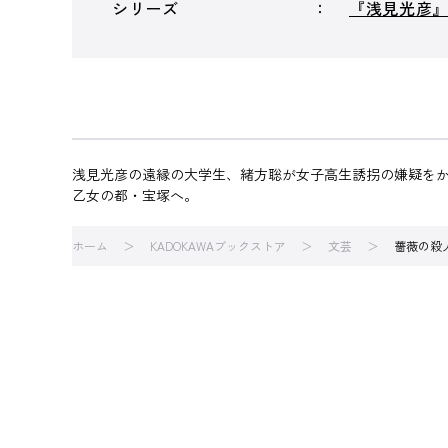
シリーズ
『浅見光彦
浅見光彦の遠縁の大学生、緒方聡が女子高生誘拐の嫌疑を
乙女の都・宝塚へ。
ホーム
KADOKAWAブックストア
文芸
薔薇の殺