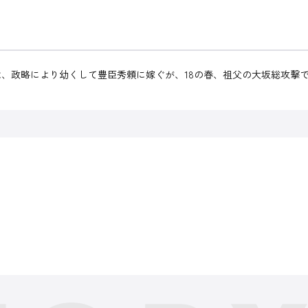
、政略により幼くして豊臣秀頼に嫁ぐが、18の春、祖父の大坂総攻撃