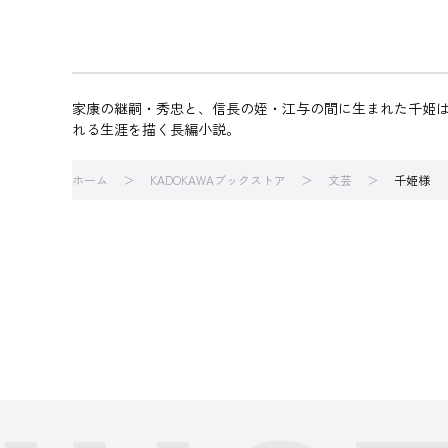
家康の継嗣・秀忠と、信長の姪・江与の間に生まれた千姫は
れる生涯を描く長編小説。
ホーム
KADOKAWAブックストア
文芸
千姫様