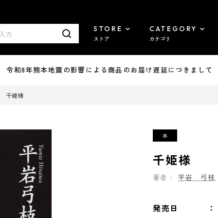
STORE
CATEGORY
ストア
カテゴリ
7/29 令和8年熊本地震の影響による商品のお届け遅延につきまして
千姫様
千姫様
著者：
平岩 弓枝
発売日