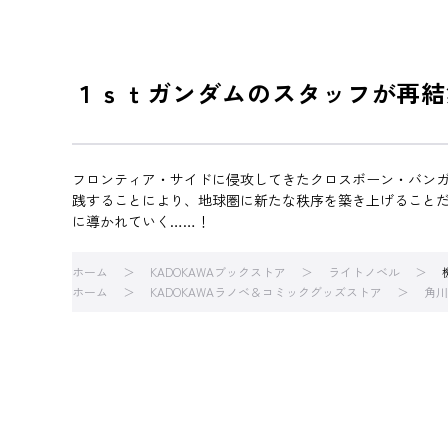
１ｓｔガンダムのスタッフが再結
フロンティア・サイドに侵攻してきたクロスボーン・バン
践することにより、地球圏に新たな秩序を築き上げること
に導かれていく……！
ホーム
KADOKAWAブックストア
ライトノベル
ホーム
KADOKAWAラノベ＆コミックグッズストア
角川