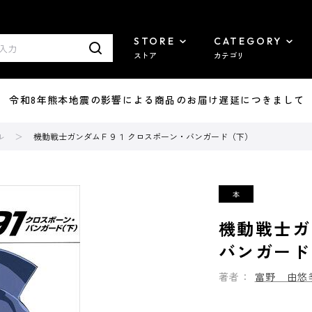
STORE
CATEGORY
ストア
カテゴリ
7/29 令和8年熊本地震の影響による商品のお届け遅延につきまして
ル
機動戦士ガンダムＦ９１ クロスボーン・バンガード（下）
機動戦士ガ
バンガード
著者：
富野 由悠