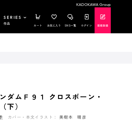
KADOKAWA Group
SERIES
作品
カート
お気に入り
SNS一覧
ログイン
新規登録
ンダムＦ９１ クロスボーン・
（下）
季
カバー・本文イラスト：
美樹本 晴彦