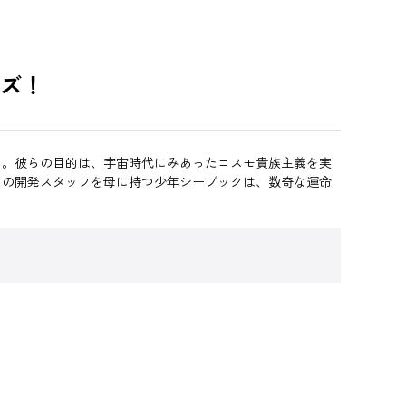
ズ！
言。彼らの目的は、宇宙時代にみあったコスモ貴族主義を実
ツの開発スタッフを母に持つ少年シーブックは、数奇な運命