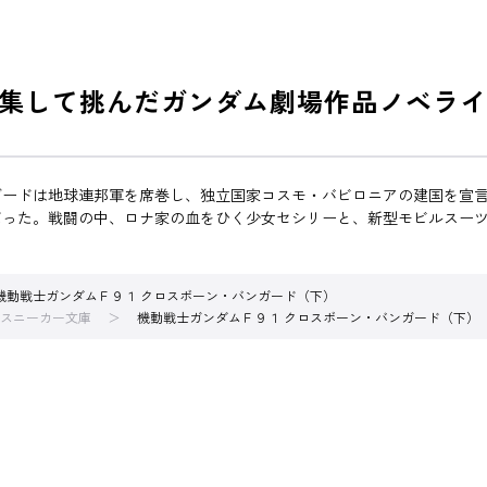
集して挑んだガンダム劇場作品ノベライ
ガードは地球連邦軍を席巻し、独立国家コスモ・バビロニアの建国を宣
だった。戦闘の中、ロナ家の血をひく少女セシリーと、新型モビルスー
機動戦士ガンダムＦ９１ クロスボーン・バンガード（下）
スニーカー文庫
機動戦士ガンダムＦ９１ クロスボーン・バンガード（下）