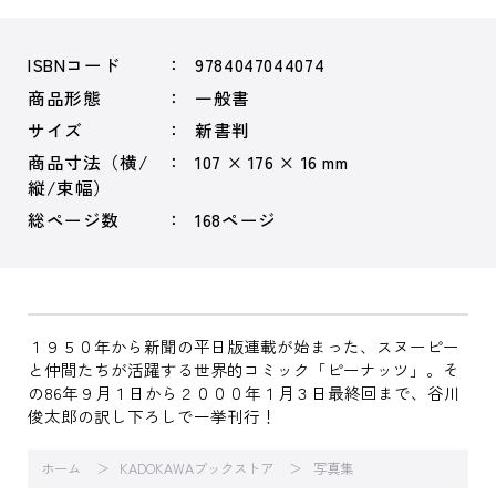
ISBNコード
9784047044074
商品形態
一般書
サイズ
新書判
商品寸法（横/
107 × 176 × 16 mm
縦/束幅）
総ページ数
168ページ
１９５０年から新聞の平日版連載が始まった、スヌーピー
と仲間たちが活躍する世界的コミック「ピーナッツ」。そ
の86年９月１日から２０００年１月３日最終回まで、谷川
俊太郎の訳し下ろしで一挙刊行！
ホーム
KADOKAWAブックストア
写真集