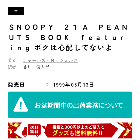
ＳＮＯＯＰＹ ２１ Ａ ＰＥＡＮ
ＵＴＳ ＢＯＯＫ ｆｅａｔｕｒ
ｉｎｇ ボクは心配してないよ
著者：
チャールズ・Ｍ・シュルツ
訳者：
谷川 俊太郎
発売日
1999年05月13日