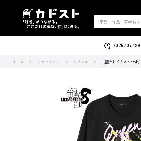
2026/0
ホーム
ファッション
アパレル
【龍が如く8 × glamb】Seon