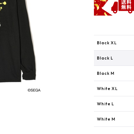
Black XL
Black L
Black M
White XL
White L
White M