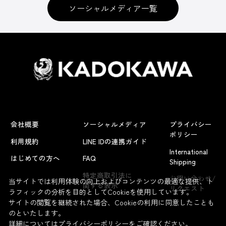
ソーシャルメディア一覧
会社概要
ソーシャルメディア
プライバシー
ポリシー
利用規約
LINE IDの連携ガイド
International
はじめての方へ
FAQ
Shipping
よくあるお問い合わせ
特定商取引法に
お問い合わせ/
当サイトでは利用体験の向上およびコンテンツの最適な提供、ト
関する表示
リクエスト
ラフィックの分析を目的としてCookieを使用しています。
サイトの閲覧を継続された場合、Cookieの利用に同意したことも
のといたします。
詳細については
プライバシーポリシー
をご確認ください。