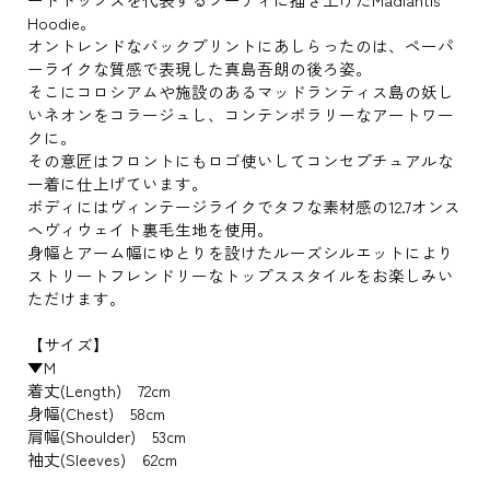
Hoodie。
オントレンドなバックプリントにあしらったのは、ペーパ
ーライクな質感で表現した真島吾朗の後ろ姿。
そこにコロシアムや施設のあるマッドランティス島の妖し
いネオンをコラージュし、コンテンポラリーなアートワー
クに。
その意匠はフロントにもロゴ使いしてコンセプチュアルな
一着に仕上げています。
ボディにはヴィンテージライクでタフな素材感の12.7オンス
ヘヴィウェイト裏毛生地を使用。
身幅とアーム幅にゆとりを設けたルーズシルエットにより
ストリートフレンドリーなトップススタイルをお楽しみい
ただけます。
【サイズ】
▼M
着丈(Length) 72cm
身幅(Chest) 58cm
肩幅(Shoulder) 53cm
袖丈(Sleeves) 62cm