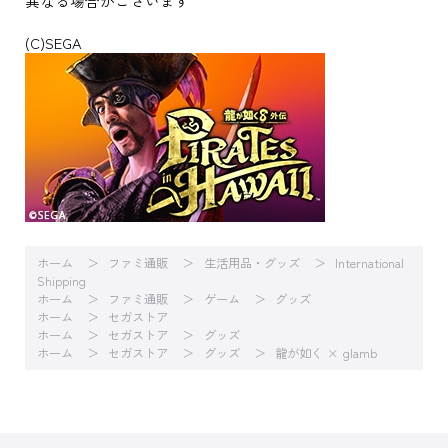
異なる場合がございます
(C)SEGA
ホーム
ファミ通販
生活用品・グッズ
International
Shipping
ホーム
ファミ通販
ゲーム
グッズ
ホーム
セガストア
ホーム
セガストア
グッズ
ホーム
セガストア
グッズ
龍が如く × glamb