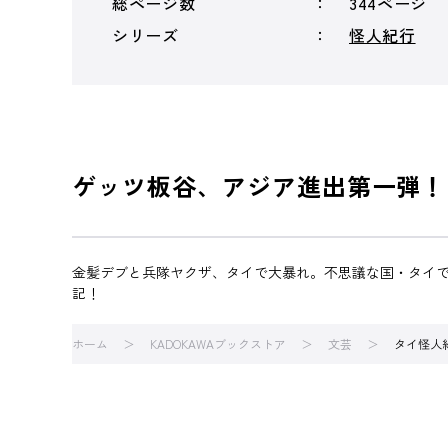
総ページ数
344ページ
シリーズ
怪人紀行
ゲッツ板谷、アジア進出第一弾！
金髪デブと兵隊ヤクザ、タイで大暴れ。不思議な国・タイで
記！
ホーム
KADOKAWAブックストア
文芸
タイ怪人