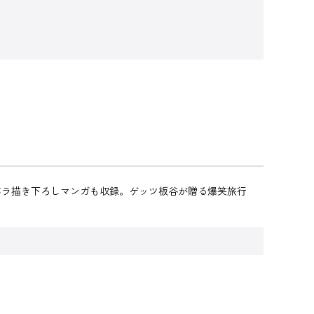
バラ描き下ろしマンガも収録。ゲッツ板谷が贈る爆笑旅行