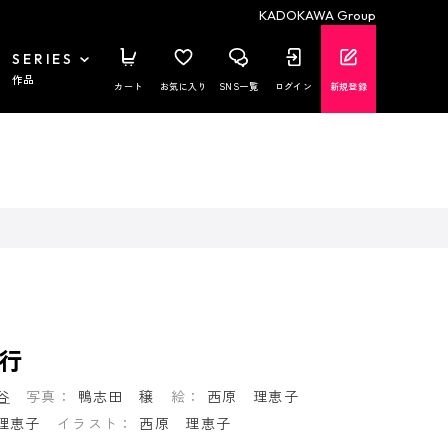
KADOKAWA Group
SERIES
作品
カート
お気に入り
SNS一覧
ログイン
新規登録
行
谷
写真：
鴨志田 穣
絵：
西原 理恵子
理恵子
イラスト：
西原 理恵子