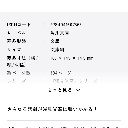
ISBNコード
9784041607565
レーベル
角川文庫
商品形態
文庫
サイズ
文庫判
商品寸法（横/
105 × 149 × 14.5 mm
縦/束幅）
総ページ数
384ページ
シリーズ
『浅見光彦』シリーズ
もっと見る
さらなる悲劇が浅見光彦に襲いかかる！