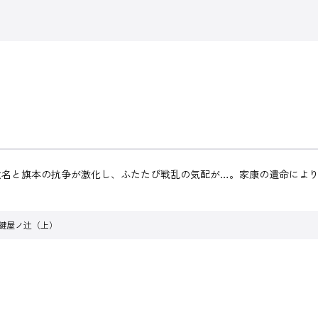
大名と旗本の抗争が激化し、ふたたび戦乱の気配が…。家康の遺命によ
 鍵屋ノ辻（上）