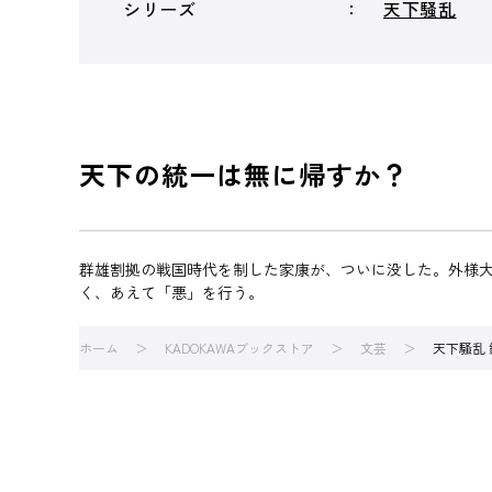
シリーズ
天下騒乱
天下の統一は無に帰すか？
群雄割拠の戦国時代を制した家康が、ついに没した。外様
く、あえて「悪」を行う。
ホーム
KADOKAWAブックストア
文芸
天下騒乱