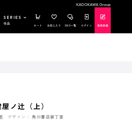
KADOKAWA Group
SERIES
作品
カート
お気に入り
SNS一覧
ログイン
新規登録
鍵屋ノ辻（上）
郎
デザイン：
角川書店装丁室