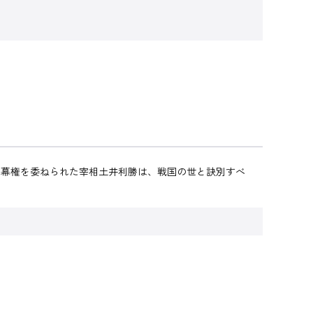
り幕権を委ねられた宰相土井利勝は、戦国の世と訣別すべ