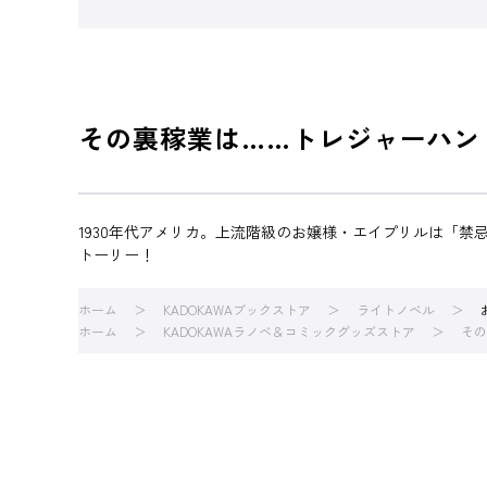
その裏稼業は……トレジャーハント
1930年代アメリカ。上流階級のお嬢様・エイプリルは「
トーリー！
ホーム
KADOKAWAブックストア
ライトノベル
ホーム
KADOKAWAラノベ＆コミックグッズストア
その