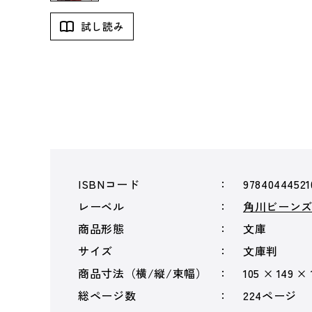
試し読み
ISBNコード
97840444521
レーベル
角川ビーン
商品形態
文庫
サイズ
文庫判
商品寸法（横/縦/束幅）
105 × 149 ×
総ページ数
224ページ