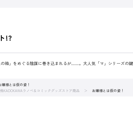
!?
禁忌の箱」をめぐる陰謀に巻き込まれるが……。大人気「マ」シリーズの
お嬢様とは仮の姿！
他KADOKAWAラノベ＆コミックグッズストア商品
お嬢様とは仮の姿！