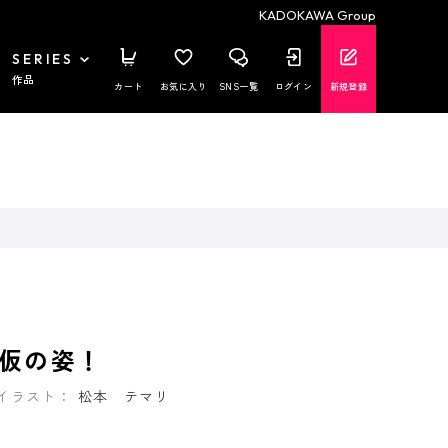
KADOKAWA Group
SERIES
作品
カート
お気に入り
SNS一覧
ログイン
新規登録
仮の姿！
イラスト：
松本 テマリ