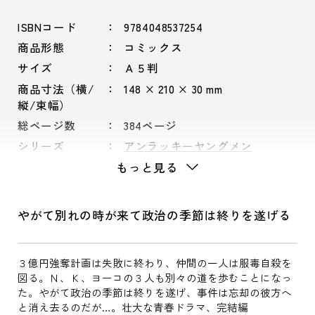
ISBNコード
9784048537254
商品形態
コミックス
サイズ
Ａ５判
商品寸法（横/
148 × 210 × 30 mm
縦/束幅）
総ページ数
384ページ
シリーズ
アンラッキーヤングメン
もっと見る
やがて別れの時が来て政治の季節は終りを遂げる
３億円強奪計画は失敗に終わり、仲間の一人は服毒自殺を
図る。Ｎ、Ｋ、ヨーコの３人も別々の道を歩むことになっ
た。やがて政治の季節は終りを遂げ、事件は忘却の彼方へ
と消え去るのだが…。壮大な青春ドラマ、完結編