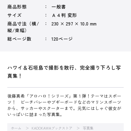
商品形態
一般書
サイズ
Ａ４判 変形
商品寸法（横/
230 × 297 × 10.0 mm
縦/束幅）
総ページ数
120ページ
ハワイ＆石垣島で撮影を敢行、完全撮り下ろし写
真集！
後藤真希「アロハロ！シリーズ」第１弾！テーマはスポー
ツ！ ビーチバレーやブギーボードなどのマリンスポーツ
から、サッカーやスクーターまで。元気にはしゃぐ彼女が
いっぱいに詰まった写真集。
ホーム
KADOKAWAブックストア
写真集