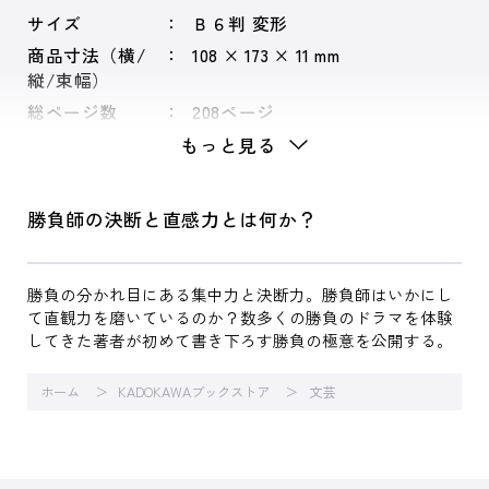
サイズ
Ｂ６判 変形
商品寸法（横/
108 × 173 × 11 mm
縦/束幅）
総ページ数
208ページ
もっと見る
勝負師の決断と直感力とは何か？
勝負の分かれ目にある集中力と決断力。勝負師はいかにし
て直観力を磨いているのか？数多くの勝負のドラマを体験
してきた著者が初めて書き下ろす勝負の極意を公開する。
ホーム
KADOKAWAブックストア
文芸