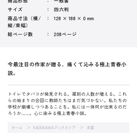
商品形態
一般書
サイズ
四六判
商品寸法（横/
128 × 188 × 0 mm
縦/束幅）
総ページ数
208ページ
今最注目の作家が贈る、痛くて沁みる極上青春小
説。
トイレでタバコが発見される。遅刻の人数が増える。これ
らの始まりの合図に教師たちはまだ気づかない。私たちの
学校が崩壊しつつあることを。私には一体何が出来るのだ
ろうか……。心に染みる極上青春小説。
ホーム
KADOKAWAブックストア
文芸