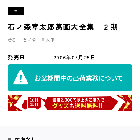
石ノ森章太郎萬画大全集 ２期
著者：
石ノ森 章太郎
発売日
2006年05月25日
在庫なし