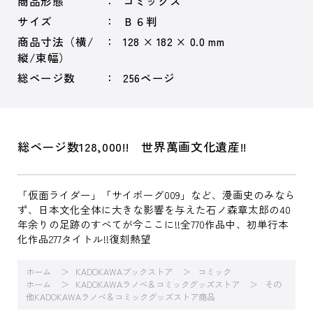
商品形態
コミックス
サイズ
Ｂ６判
商品寸法（横/
128 × 182 × 0.0 mm
縦/束幅）
総ページ数
256ページ
総ページ数128,000!! 世界萬画文化遺産!!
「仮面ライダー」「サイボーグ009」など、漫画史のみなら
ず、日本文化全体に大きな影響を与えた石ノ森章太郎の40
年余りの足跡のすべてが今ここに!!全770作品中、初単行本
化作品277タイトル!!復刻熱望
ホーム
KADOKAWAブックストア
コミック
ホーム
KADOKAWAラノベ＆コミックグッズストア
その
他KADOKAWAラノベ＆コミックグッズストア商品