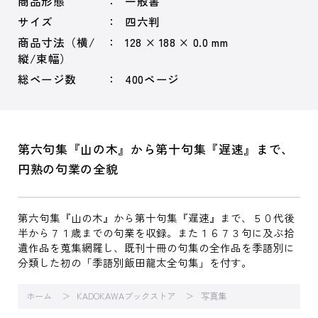
商品形態
一般書
サイズ
四六判
商品寸法（横/
128 × 188 × 0.0 mm
縦/束幅）
総ページ数
400ページ
第六句集『山の木』から第十句集『遅速』まで、
円熟の句業の全貌
第六句集『山の木』から第十句集『遅速』まで、５０代後
半から７１歳までの句業を収録。また１６７３句に及ぶ拾
遺作品を蒐集網羅し、既刊十冊の句集の全作品を季語別に
分類した初の「季語別飯田龍太全句集」を付す。
ホーム
KADOKAWAブックストア
写真集