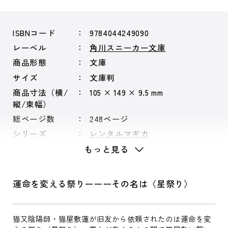
ISBNコード
9784044249090
レーベル
角川スニーカー文庫
商品形態
文庫
サイズ
文庫判
商品寸法（横/
105 × 149 × 9.5 mm
縦/束幅）
総ページ数
248ページ
シリーズ
レンタルマギカ
もっと見る
運命を変える祭りーーーその名は〈星祭り〉
猫又陰陽師・猫屋敷蓮が旧友から依頼されたのは運命を変