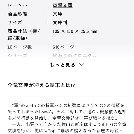
レーベル
電撃文庫
商品形態
文庫
サイズ
文庫判
商品寸法（横/
105 × 150 × 25.5 mm
縦/束幅）
総ページ数
616ページ
シリーズ
終わりのクロニクル
もっと見る
全竜交渉が迎える結末とは!?
“軍”の元9th-Gの将軍ハジの糾弾により全てのGの信頼を
失ってしまったLow-G。それに対して、各Gは概念核の返却
を求め行動を開始し、全竜交渉部隊に再び戦いを挑む。
一方、出雲へと向かった佐山と新庄はそこで8th-Gの全竜
交渉を行い、更にはTop-G崩壊の鍵となった新庄の母親・