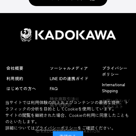
会社概要
ソーシャルメディア
プライバシー
ポリシー
利用規約
LINE IDの連携ガイド
International
はじめての方へ
FAQ
Shipping
よくあるお問い合わせ
特定商取引法に
お問い合わせ/
当サイトでは利用体験の向上およびコンテンツの最適な提供、ト
関する表示
リクエスト
ラフィックの分析を目的としてCookieを使用しています。
サイトの閲覧を継続された場合、Cookieの利用に同意したことも
のといたします。
詳細については
プライバシーポリシー
をご確認ください。
© KADOKAWA CORPORATION