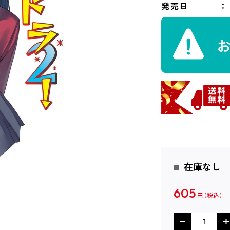
発売日
在庫なし
605
円