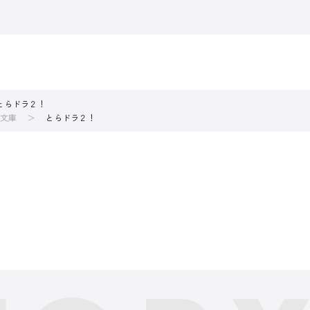
とらドラ２！
文庫
とらドラ２！