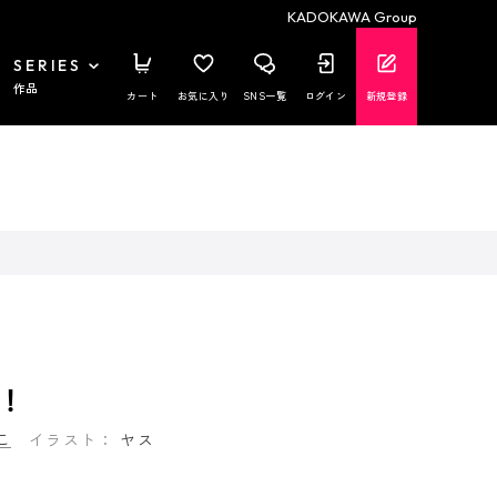
KADOKAWA Group
SERIES
作品
カート
お気に入り
SNS一覧
ログイン
新規登録
！
こ
イラスト：
ヤス